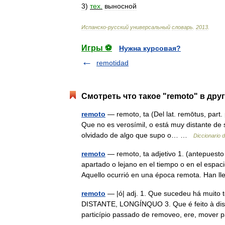
3
)
тех
.
выносной
Испанско
-
русский
универсальный
словарь
.
2013
.
Игры ⚽
Нужна курсовая?
remotidad
Смотреть что такое "remoto" в дру
remoto
— remoto, ta (Del lat. remōtus, part. p
Que no es verosímil, o está muy distante de s
olvidado de algo que supo o… …
Diccionario 
remoto
— remoto, ta adjetivo 1. (antepuesto
apartado o lejano en el tiempo o en el espac
Aquello ocurrió en una época remota. Han
remoto
— |ó| adj. 1. Que sucedeu há muit
DISTANTE, LONGÍNQUO 3. Que é feito à distân
particípio passado de removeo, ere, move