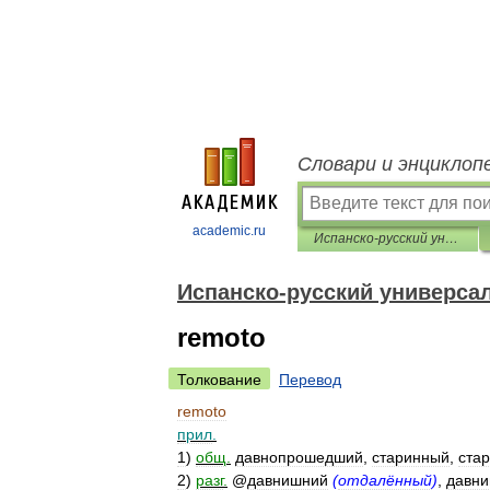
Словари и энциклоп
academic.ru
Испанско-русский универсальный словарь
Испанско-русский универса
remoto
Толкование
Перевод
remoto
прил
.
1
)
общ
.
давнопрошедший
,
старинный
,
ста
2
)
разг
.
@
давнишний
(
отдалённый
)
,
давни