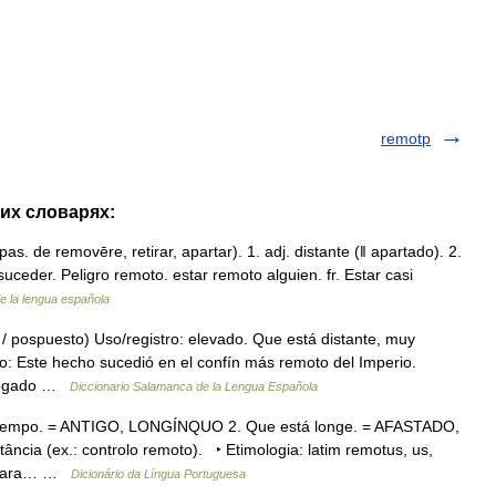
remotp
гих словарях:
as. de removēre, retirar, apartar). 1. adj. distante (ǁ apartado). 2.
uceder. Peligro remoto. estar remoto alguien. fr. Estar casi
de la lengua española
 / pospuesto) Uso/registro: elevado. Que está distante, muy
io: Este hecho sucedió en el confín más remoto del Imperio.
 llegado …
Diccionario Salamanca de la Lengua Española
o tempo. = ANTIGO, LONGÍNQUO 2. Que está longe. = AFASTADO,
cia (ex.: controlo remoto). ‣ Etimologia: latim remotus, us,
r para… …
Dicionário da Língua Portuguesa