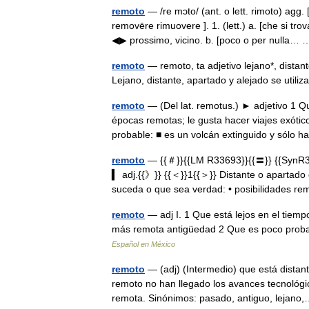
remoto
— /re mɔto/ (ant. o lett. rimoto) agg. 
removēre rimuovere ]. 1. (lett.) a. [che si tro
◀▶ prossimo, vicino. b. [poco o per nulla
remoto
— remoto, ta adjetivo lejano*, distan
Lejano, distante, apartado y alejado se util
remoto
— (Del lat. remotus.) ► adjetivo 1 Qu
épocas remotas; le gusta hacer viajes exóti
probable: ■ es un volcán extinguido y sólo
remoto
— {{＃}}{{LM R33693}}{{〓}} {{SynR34
▍ adj.{{》}} {{＜}}1{{＞}} Distante o apartado 
suceda o que sea verdad: • posibilidades 
remoto
— adj I. 1 Que está lejos en el tiemp
más remota antigüedad 2 Que es poco probab
Español en México
remoto
— (adj) (Intermedio) que está distan
remoto no han llegado los avances tecnológi
remota. Sinónimos: pasado, antiguo, leja