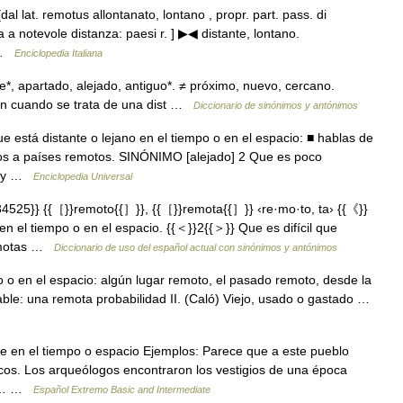
[dal lat. remotus allontanato, lontano , propr. part. pass. di
va a notevole distanza: paesi r. ] ▶◀ distante, lontano.
… …
Enciclopedia Italiana
te*, apartado, alejado, antiguo*. ≠ próximo, nuevo, cercano.
izan cuando se trata de una dist …
Diccionario de sinónimos y antónimos
e está distante o lejano en el tiempo o en el espacio: ■ hablas de
cos a países remotos. SINÓNIMO [alejado] 2 Que es poco
 hay …
Enciclopedia Universal
525}} {{［}}remoto{{］}}, {{［}}remota{{］}} ‹re·mo·to, ta› {{《}}
en el tiempo o en el espacio. {{＜}}2{{＞}} Que es difícil que
remotas …
Diccionario de uso del español actual con sinónimos y antónimos
o o en el espacio: algún lugar remoto, el pasado remoto, desde la
le: una remota probabilidad II. (Caló) Viejo, usado o gastado …
te en el tiempo o espacio Ejemplos: Parece que a este pueblo
cos. Los arqueólogos encontraron los vestigios de una época
no,… …
Español Extremo Basic and Intermediate