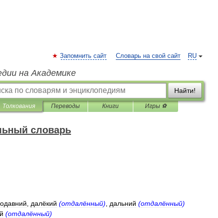
Запомнить сайт
Словарь на свой сайт
RU
едии на Академике
Найти!
Толкования
Переводы
Книги
Игры ⚽
льный словарь
родавний
,
далёкий
(
отдалённый
)
,
дальний
(
отдалённый
)
й
(
отдалённый
)