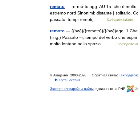
remoto
— re·mò·to agg. AU 1a. che è molto di
estremo nord Sinonimi: distante | solitario. Co
passato: tempi remoti,… …
Dizionario italiano
remoto
— {{hw}}{{remoto}}{{/hw}}agg. 1 Che 
(ling.) Passato –r, tempo del verbo che espri
molto lontano nello spazio.… …
Enciclopedia di 
© Академик, 2000-2026
Обратная связь:
Техподдерж
👣 Путешествия
Экспорт словарей на сайты
, сделанные на PHP,
Jo