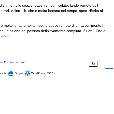
stante nello spazio: paesi remoti | isolato: lande remote dell
ntrari: vicino. 1b. che è molto lontano nel tempo, spec. riferito al
è molto lontano nel tempo: le cause remote di un avvenimento |
me un azione del passato definitivamente compiuta. 2 (lett.) Che è
italiano
ка
,
Реклама на сайте
18+
omla,
Drupal,
WordPress, MODx.